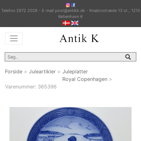
Telefon 2972 2028 - E-mail post@antikk.dk - Knabrostræde 13 st., 1210
København K
Forside
>
Juleartikler
>
Juleplatter
Royal Copenhagen
>
Varenummer:
365396