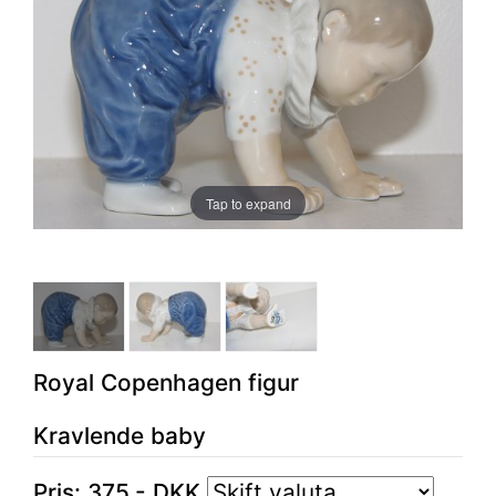
Tap to expand
Royal Copenhagen figur
Kravlende baby
Pris:
375
,-
DKK