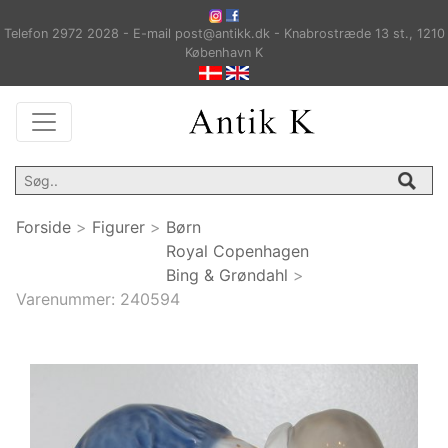
Telefon 2972 2028 - E-mail post@antikk.dk - Knabrostræde 13 st., 1210
København K
Forside
>
Figurer
>
Børn
Royal Copenhagen
Bing & Grøndahl
>
Varenummer:
240594