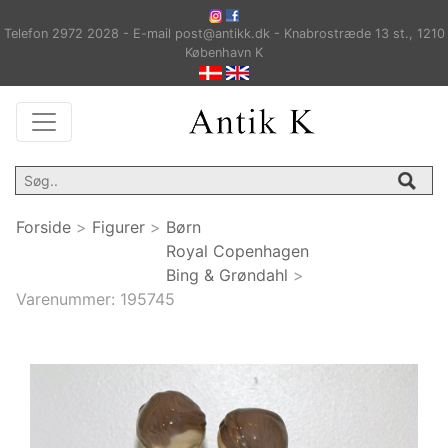
Telefon 2972 2028 - E-mail post@antikk.dk - Knabrostræde 13 st., 1210
København K
Forside
>
Figurer
>
Børn
Royal Copenhagen
Bing & Grøndahl
>
Varenummer:
195745