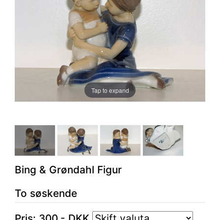
Tap to expand
Bing & Grøndahl Figur
To søskende
Pris:
300
,-
DKK