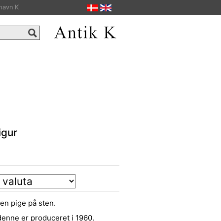
havn K
igur
en pige på sten.
denne er produceret i 1960.