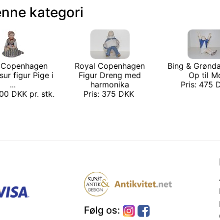
enne kategori
 Copenhagen
Royal Copenhagen
Bing & Grønda
sur figur Pige i
Figur Dreng med
Op til M
...
harmonika
Pris: 475
500 DKK pr. stk.
Pris: 375 DKK
Følg os: