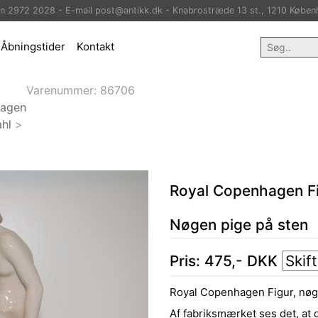
on 2972 2028 - E-mail post@antikk.dk - Knabrostræde 13 st., 1210 Køben
Åbningstider
Kontakt
Varenummer:
86706
hagen
hl
>
Royal Copenhagen F
Nøgen pige på sten
Pris:
475
,-
DKK
Royal Copenhagen Figur, nøg
Af fabriksmærket ses det, at 