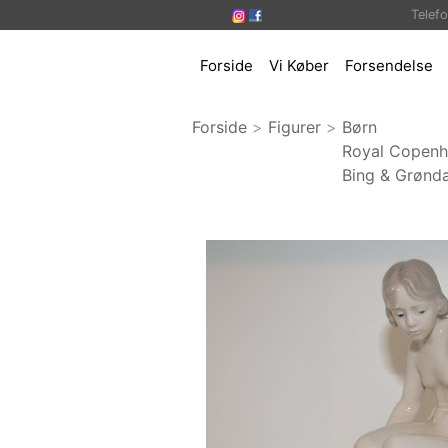
Telef
Forside
Vi Køber
Forsendelse
Forside
>
Figurer
>
Børn
Royal Copen
Bing & Grønda