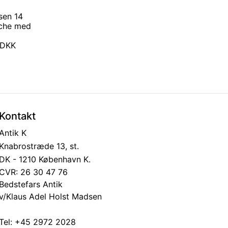
sen 14
oche med
0 DKK
Kontakt
Antik K
Knabrostræde 13, st.
DK - 1210 København K.
CVR: 26 30 47 76
Bedstefars Antik
v/Klaus Adel Holst Madsen
Tel:
+45 2972 2028