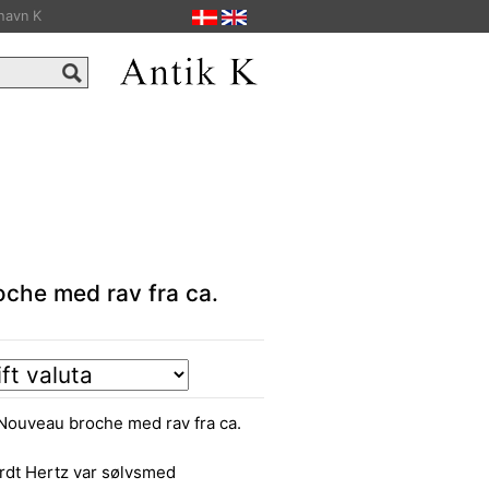
havn K
oche med rav fra ca.
 Nouveau broche med rav fra ca.
rdt Hertz var sølvsmed