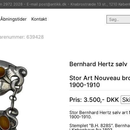
on 2972 2028 - E-mail post@antikk.dk - Knabrostræde 13 st., 1210 Køben
Åbningstider
Kontakt
arenummer:
639428
Bernhard Hertz sølv
Stor Art Nouveau br
1900-1910
Pris:
3.500
,-
DKK
Stor Bernhard Hertz sølv art
1900-1910.
Stemplet "B.H. 828S". Bernha
i København fra 1893.