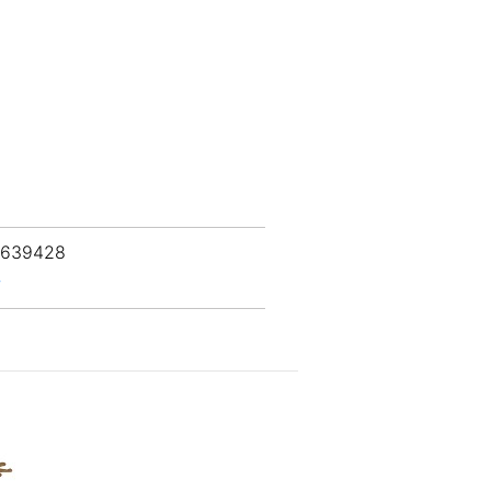
 639428
r