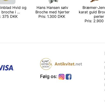
iinblad Hvid og
Hans Hansen sølv
Bræmer-Jen
 broche i ...
Broche med hjerter
karat guld Br
s: 375 DKK
Pris: 1.300 DKK
perler
Pris: 2.90
Følg os: