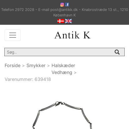
Telefon 2972 2028 - E-mail post@antikk.dk - Knabrostræde 13 st., 1210
København K
Forside
>
Smykker
>
Halskæder
Vedhæng
>
Varenummer:
639418