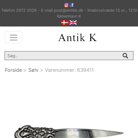
Telefon 2972 2028 - E-mail post@antikk.dk - Knabrostræde 13 st., 1210
København K
Forside
>
Sølv
>
Varenummer:
639411