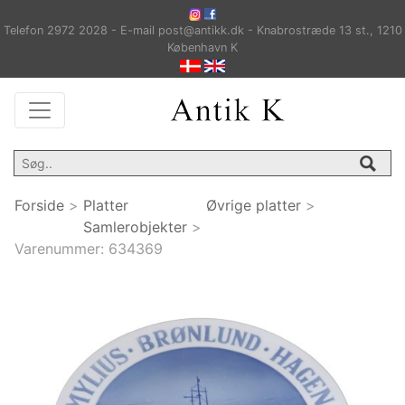
Telefon 2972 2028 - E-mail post@antikk.dk - Knabrostræde 13 st., 1210
København K
Forside
>
Platter
Øvrige platter
>
Samlerobjekter
>
Varenummer:
634369