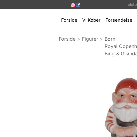
Telef
Forside
Vi Køber
Forsendelse
Forside
>
Figurer
>
Børn
Royal Copen
Bing & Grønda