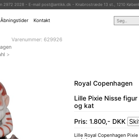
on 2972 2028 - E-mail post@antikk.dk - Knabrostræde 13 st., 1210 Køben
Åbningstider
Kontakt
Varenummer:
629926
hagen
hl
>
Royal Copenhagen
Lille Pixie Nisse figu
og kat
Pris:
1.800
,-
DKK
Lille Royal Copenhagen Pixie 