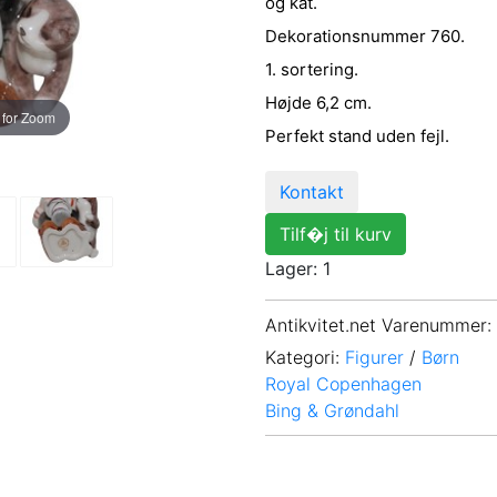
og kat.
Dekorationsnummer 760.
1. sortering.
Højde 6,2 cm.
 for Zoom
Perfekt stand uden fejl.
Kontakt
Tilf�j til kurv
Lager: 1
Antikvitet.net Varenummer
:
Kategori:
Figurer
/
Børn
Royal Copenhagen
Bing & Grøndahl