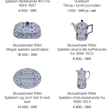
Sjælden flødekande #53 fra
Guldkant
1894-1897
Tekop i tyndt porcelæn
4.500,- DKK
1.200,- DKK pr. sæt
Musselmalet Riflet
Musselmalet Riflet
Meget sjælden sardindåse
Sjælden ekstra lille kaffekande
fra 1898-1923
16.000,- DKK
8.900,- DKK
Musselmalet Riflet
Musselmalet Riflet
Sjældent og stort fad til rødt
Sjælden chokoladekande fra
kød
1898-1923
14.000,- DKK
4.900,- DKK