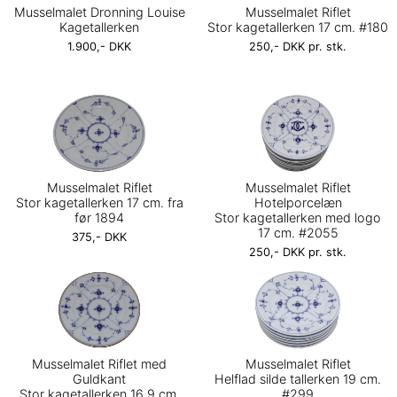
Musselmalet Dronning Louise
Musselmalet Riflet
Kagetallerken
Stor kagetallerken 17 cm. #180
1.900,- DKK
250,- DKK pr. stk.
Musselmalet Riflet
Musselmalet Riflet
Stor kagetallerken 17 cm. fra
Hotelporcelæn
før 1894
Stor kagetallerken med logo
17 cm. #2055
375,- DKK
250,- DKK pr. stk.
Musselmalet Riflet med
Musselmalet Riflet
Guldkant
Helflad silde tallerken 19 cm.
Stor kagetallerken 16,9 cm.
#299