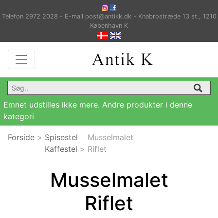
Telefon 2972 2028 - E-mail post@antikk.dk - Knabrostræde 13 st., 1210
København K
Emnet udstilles ikke mere. Andre produkter i denne
kategori
Forside
>
Spisestel
Musselmalet
Kaffestel
>
Riflet
Musselmalet
Riflet