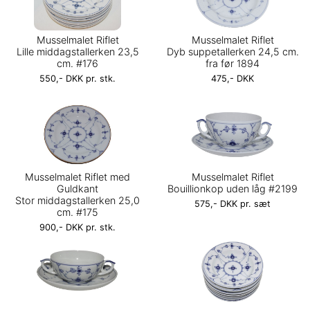
Musselmalet Riflet
Musselmalet Riflet
Lille middagstallerken 23,5
Dyb suppetallerken 24,5 cm.
cm. #176
fra før 1894
550,- DKK pr. stk.
475,- DKK
Musselmalet Riflet med
Musselmalet Riflet
Guldkant
Bouillionkop uden låg #2199
Stor middagstallerken 25,0
575,- DKK pr. sæt
cm. #175
900,- DKK pr. stk.