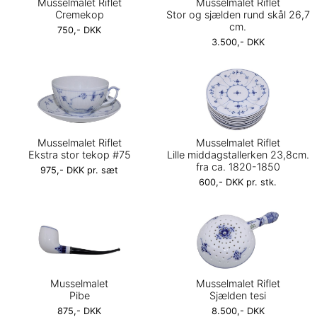
Musselmalet Riflet
Musselmalet Riflet
Cremekop
Stor og sjælden rund skål 26,7
cm.
750,- DKK
3.500,- DKK
Musselmalet Riflet
Musselmalet Riflet
Ekstra stor tekop #75
Lille middagstallerken 23,8cm.
fra ca. 1820-1850
975,- DKK pr. sæt
600,- DKK pr. stk.
Musselmalet
Musselmalet Riflet
Pibe
Sjælden tesi
875,- DKK
8.500,- DKK