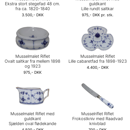
Ekstra stort stegefad 48 cm.
guldkant
fra ca. 1820-1840
Lille rundt saltkar
3.500,- DKK
975,- DKK pr. stk.
Musselmalet Riflet
Musselmalet Riflet
Ovalt saltkar fra mellem 1898
Lille cabaretfad fra 1898-1923
og 1923
4.400,- DKK
975,- DKK
Musselmalet Riflet med
Musselriflet Riflet
guldkant
Frokostkniv med Raadvad
Sjælden oval flødekande
knivblad
4.500,- DKK
700,- DKK