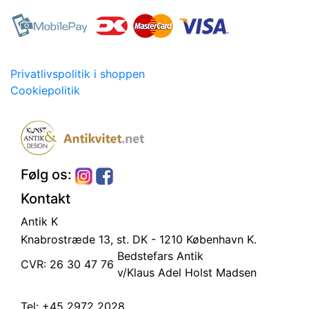
Privatlivspolitik i shoppen
Cookiepolitik
Følg os:
Kontakt
Antik K
Knabrostræde 13, st.
DK - 1210 København K.
Bedstefars Antik
CVR: 26 30 47 76
v/Klaus Adel Holst Madsen
Tel:
+45 2972 2028