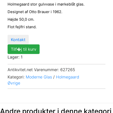
Holmegaard stor gulvvase i mørkeblåt glas.
Designet af Otto Brauer i 1962.
Højde 50,0 cm.
Flot fejlfri stand.
Kontakt
Tilf�j til kurv
Lager: 1
Antikvitet.net Varenummer
: 627265
Kategori:
Moderne Glas
/
Holmegaard
Øvrige
Andre produkter i denne kategori