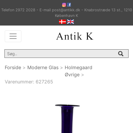
Telefon 2972 2028 - E-mail post@antikk.dk - Knabrostræde 13 st., 1210
København K
Forside
>
Moderne Glas
>
Holmegaard
Øvrige
>
Varenummer:
627265