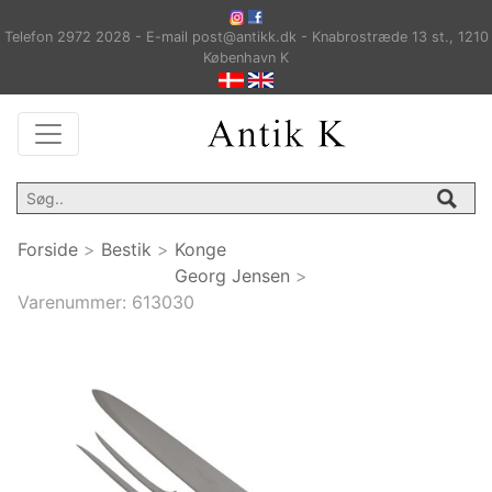
Telefon 2972 2028 - E-mail post@antikk.dk - Knabrostræde 13 st., 1210
København K
Forside
>
Bestik
>
Konge
Georg Jensen
>
Varenummer:
613030