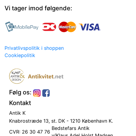
Vi tager imod følgende:
Privatlivspolitik i shoppen
Cookiepolitik
Følg os:
Kontakt
Antik K
Knabrostræde 13, st.
DK - 1210 København K.
Bedstefars Antik
CVR: 26 30 47 76
v/Klaus Adel Holst Madsen