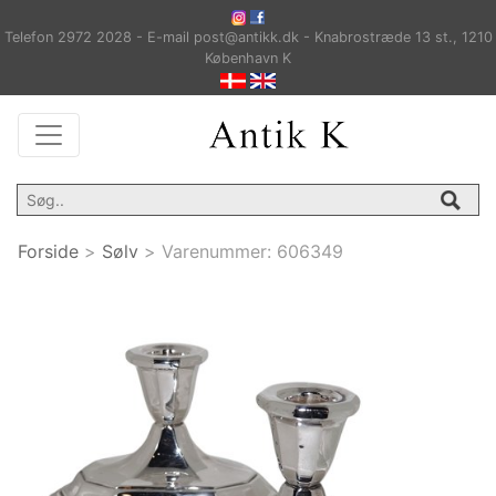
Telefon 2972 2028 - E-mail post@antikk.dk - Knabrostræde 13 st., 1210
København K
Forside
>
Sølv
>
Varenummer:
606349