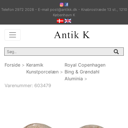
Telefon 2972 2028 - E-mail post@antikk.dk - Knabrostræde 13 st., 1210
København K
Forside
>
Keramik
Royal Copenhagen
Kunstporcelæn
>
Bing & Grøndahl
Aluminia
>
Varenummer:
603479