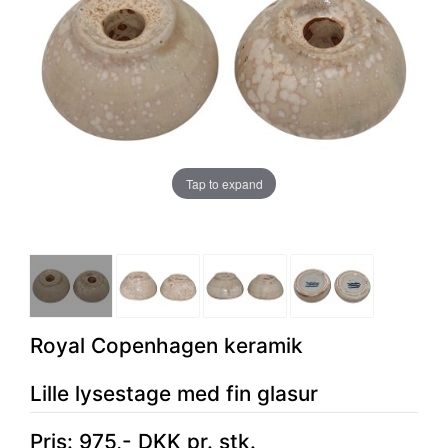
Tap to expand
Royal Copenhagen keramik
Lille lysestage med fin glasur
Pris:
975
,-
DKK
pr. stk.