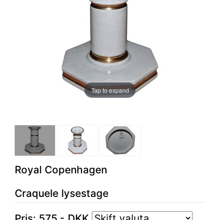
Tap to expand
Royal Copenhagen
Craquele lysestage
Pris:
575
,-
DKK