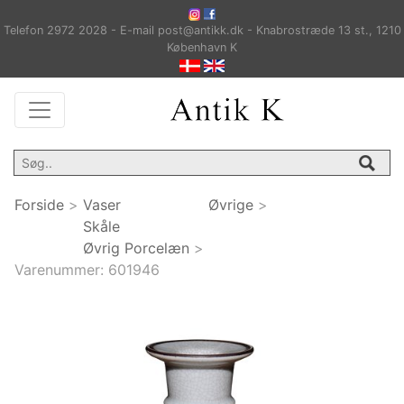
Telefon 2972 2028 - E-mail post@antikk.dk - Knabrostræde 13 st., 1210
København K
Forside
>
Vaser
Øvrige
>
Skåle
Øvrig Porcelæn
>
Varenummer:
601946