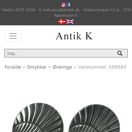
Telefon 2972 2028 - E-mail post@antikk.dk - Knabrostræde 13 st., 1210
København K
Forside
>
Smykker
>
Øreringe
>
Varenummer:
599984