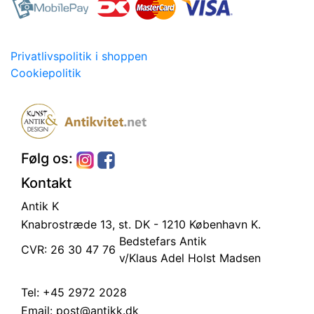
Privatlivspolitik i shoppen
Cookiepolitik
Følg os:
Kontakt
Antik K
Knabrostræde 13, st.
DK - 1210 København K.
Bedstefars Antik
CVR: 26 30 47 76
v/Klaus Adel Holst Madsen
Tel:
+45 2972 2028
Email:
post@antikk.dk