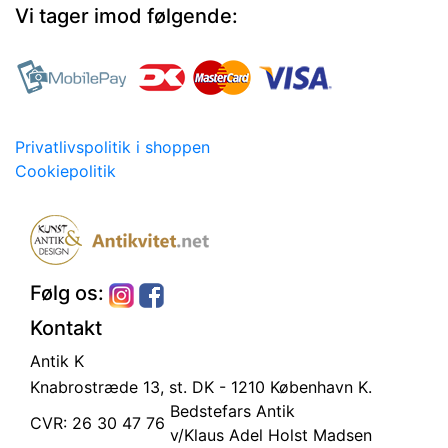
Vi tager imod følgende:
Privatlivspolitik i shoppen
Cookiepolitik
Følg os:
Kontakt
Antik K
Knabrostræde 13, st.
DK - 1210 København K.
Bedstefars Antik
CVR: 26 30 47 76
v/Klaus Adel Holst Madsen