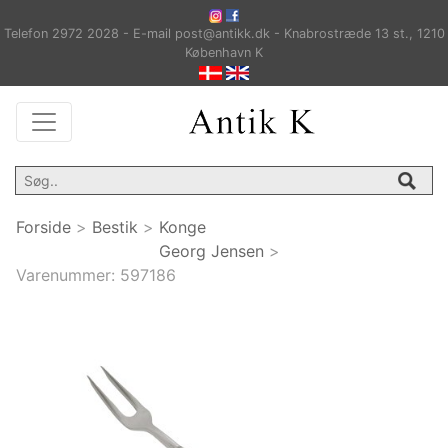
Telefon 2972 2028 - E-mail post@antikk.dk - Knabrostræde 13 st., 1210
København K
Forside
>
Bestik
>
Konge
Georg Jensen
>
Varenummer:
597186