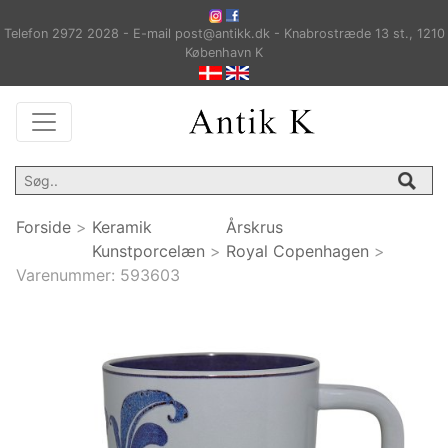
Telefon 2972 2028 - E-mail post@antikk.dk - Knabrostræde 13 st., 1210
København K
Forside
>
Keramik
Årskrus
Kunstporcelæn
>
Royal Copenhagen
>
Varenummer:
593603