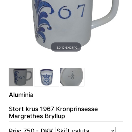
Tap to expand
Aluminia
Stort krus 1967 Kronprinsesse
Margrethes Bryllup
Pris:
750
,-
DKK