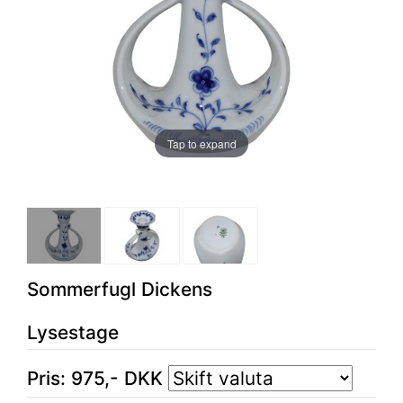
Tap to expand
Sommerfugl Dickens
Lysestage
Pris:
975
,-
DKK