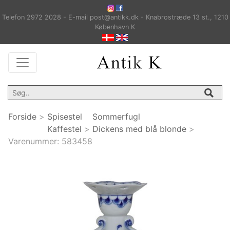
Telefon 2972 2028 - E-mail post@antikk.dk - Knabrostræde 13 st., 1210
København K
Forside
>
Spisestel
Sommerfugl
Kaffestel
>
Dickens med blå blonde
>
Varenummer:
583458