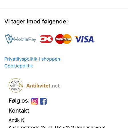
Vi tager imod følgende:
Privatlivspolitik i shoppen
Cookiepolitik
Følg os:
Kontakt
Antik K
Knabrostræde 13, st.
DK - 1210 København K.