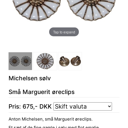
Tap to expand
Michelsen sølv
Små Marguerit øreclips
Pris:
675
,-
DKK
Anton Michelsen, små Marguerit øreclips.
Et sæt af de fine gamle i sølv med flot emalje.