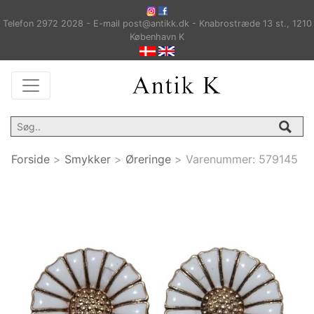
Telefon 2972 2028 - E-mail post@antikk.dk - Knabrostræde 13 st., 1210
København K
Forside
>
Smykker
>
Øreringe
>
Varenummer:
579145