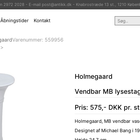
on 2972 2028 - E-mail post@antikk.dk - Knabrostræde 13 st., 1210 Køben
Åbningstider
Kontakt
gaard
Varenummer:
559956
>
Holmegaard
Vendbar MB lysestag
Pris:
575
,-
DKK
pr. s
Holmegaard, MB vendbar vase/
Designet af Michael Bang i 19
Højde 24,7 cm.