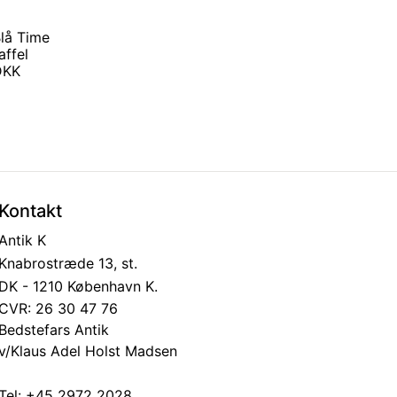
lå Time
affel
 DKK
Kontakt
Antik K
Knabrostræde 13, st.
DK - 1210 København K.
CVR: 26 30 47 76
Bedstefars Antik
v/Klaus Adel Holst Madsen
Tel:
+45 2972 2028