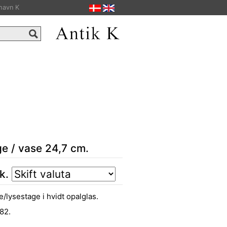
havn K
e / vase 24,7 cm.
tk.
lysestage i hvidt opalglas.
82.