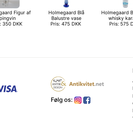
aard Figur af
Holmegaard Blå
Holmegaard B
pingvin
Balustre vase
whisky kar
s: 350 DKK
Pris: 475 DKK
Pris: 575
Følg os: