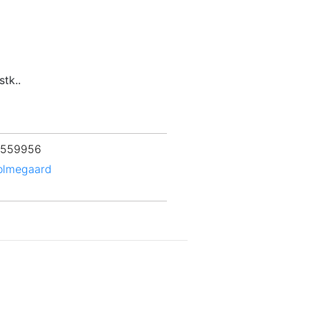
stk..
 559956
olmegaard