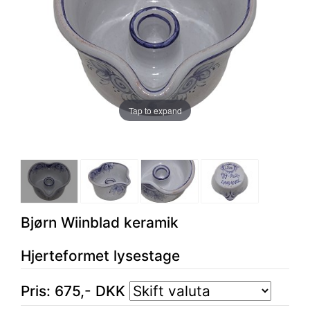
Tap to expand
Bjørn Wiinblad keramik
Hjerteformet lysestage
Pris:
675
,-
DKK