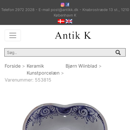
Telefon 2972 2028 - E-mail post@antikk.dk - Knabrostræde 13 st., 1210
København K
Forside
>
Keramik
Bjørn Wiinblad
>
Kunstporcelæn
>
Varenummer:
553815