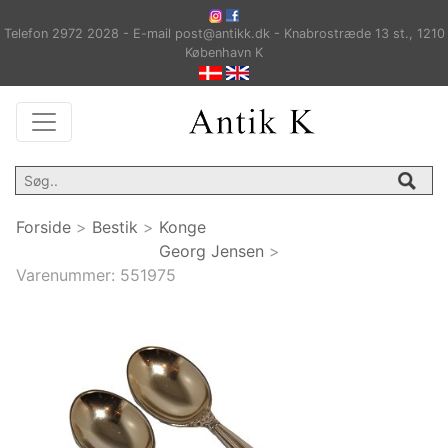
Telefon 2972 2028 - E-mail post@antikk.dk - Knabrostræde 13 st., 1210
København K
Forside
>
Bestik
>
Konge
Georg Jensen
>
Varenummer:
551975