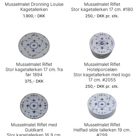
Musselmalet Dronning Louise
Musselmalet Riflet
Kagetallerken
Stor kagetallerken 17 cm. #180
1.900,- DKK
250,- DKK pr. stk.
Musselmalet Riflet
Musselmalet Riflet
Stor kagetallerken 17 cm. fra
Hotelporcelæn
før 1894
Stor kagetallerken med logo
17 cm. #2055
375,- DKK
250,- DKK pr. stk.
Musselmalet Riflet med
Musselmalet Riflet
Guldkant
Helflad silde tallerken 19 cm.
Stor kagetallerken 16,9 cm.
#299