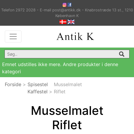
Telefon 2972 2028 - E-mail post@antikk.dk - Knabrostræde 13 st., 1210
København K
Emnet udstilles ikke mere. Andre produkter i denne
kategori
Forside
>
Spisestel
Musselmalet
Kaffestel
>
Riflet
Musselmalet
Riflet