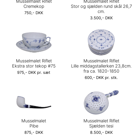
Musselmalet Riflet
Musselmalet Riflet
Cremekop
Stor og sjælden rund skål 26,7
cm.
750,- DKK
3.500,- DKK
Musselmalet Riflet
Musselmalet Riflet
Ekstra stor tekop #75
Lille middagstallerken 23,8cm.
fra ca. 1820-1850
975,- DKK pr. sæt
600,- DKK pr. stk.
Musselmalet
Musselmalet Riflet
Pibe
Sjælden tesi
875,- DKK
8.500,- DKK