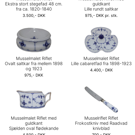
Ekstra stort stegefad 48 cm.
guldkant
fra ca. 1820-1840
Lille rundt saltkar
3.500,- DKK
975,- DKK pr. stk.
Musselmalet Riflet
Musselmalet Riflet
Ovalt saltkar fra mellem 1898
Lille cabaretfad fra 1898-1923
og 1923
4.400,- DKK
975,- DKK
Musselmalet Riflet med
Musselriflet Riflet
guldkant
Frokostkniv med Raadvad
Sjælden oval flødekande
knivblad
4.500,- DKK
700,- DKK