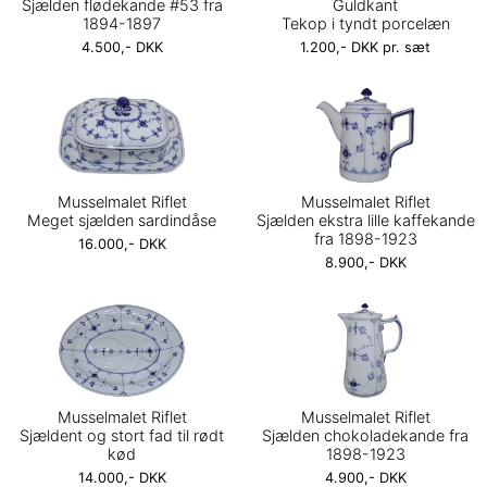
Sjælden flødekande #53 fra
Guldkant
1894-1897
Tekop i tyndt porcelæn
4.500,- DKK
1.200,- DKK pr. sæt
Musselmalet Riflet
Musselmalet Riflet
Meget sjælden sardindåse
Sjælden ekstra lille kaffekande
fra 1898-1923
16.000,- DKK
8.900,- DKK
Musselmalet Riflet
Musselmalet Riflet
Sjældent og stort fad til rødt
Sjælden chokoladekande fra
kød
1898-1923
14.000,- DKK
4.900,- DKK