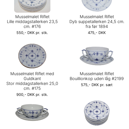
Musselmalet Riflet
Musselmalet Riflet
Lille middagstallerken 23,5
Dyb suppetallerken 24,5 cm.
cm. #176
fra før 1894
550,- DKK pr. stk.
475,- DKK
Musselmalet Riflet med
Musselmalet Riflet
Guldkant
Bouillionkop uden låg #2199
Stor middagstallerken 25,0
575,- DKK pr. sæt
cm. #175
900,- DKK pr. stk.