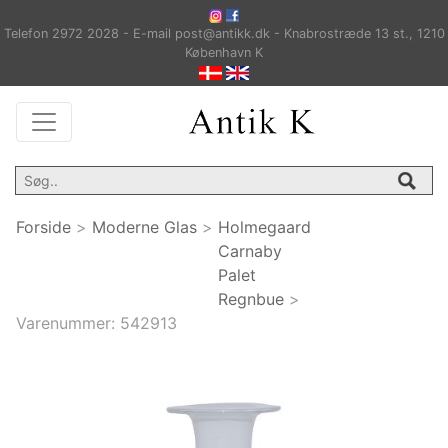
Telefon 2972 2028 - E-mail post@antikk.dk - Knabrostræde 13 st., 1210
København K
Forside
>
Moderne Glas
>
Holmegaard
Carnaby
Palet
Regnbue
>
Varenummer:
542913