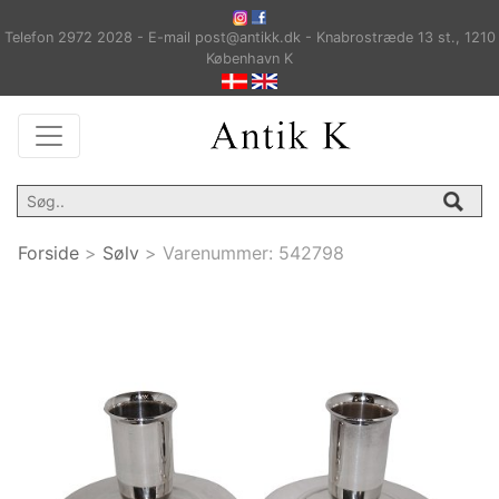
Telefon 2972 2028 - E-mail post@antikk.dk - Knabrostræde 13 st., 1210
København K
Forside
>
Sølv
>
Varenummer:
542798