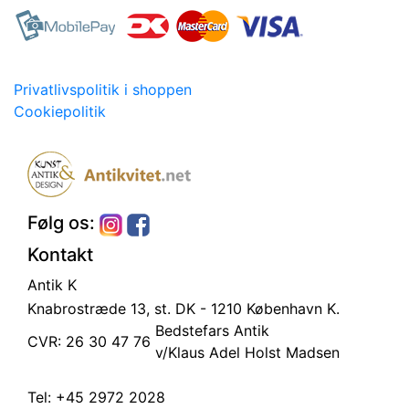
Privatlivspolitik i shoppen
Cookiepolitik
Følg os:
Kontakt
Antik K
Knabrostræde 13, st.
DK - 1210 København K.
Bedstefars Antik
CVR: 26 30 47 76
v/Klaus Adel Holst Madsen
Tel:
+45 2972 2028