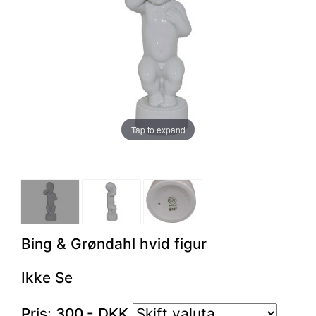
Tap to expand
Bing & Grøndahl hvid figur
Ikke Se
Pris:
300
,-
DKK