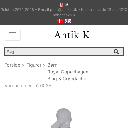
Telefon 2972 2028 - E-mail post@antikk.dk - Knabrostræde 13 st., 1210
København K
Forside
>
Figurer
>
Børn
Royal Copenhagen
Bing & Grøndahl
>
Varenummer:
526029