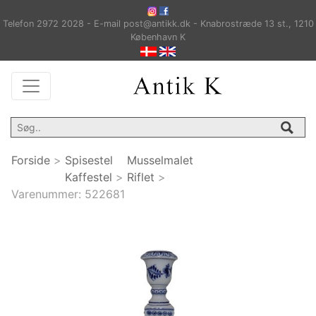
Telefon 2972 2028 - E-mail post@antikk.dk - Knabrostræde 13 st., 1210
København K
Forside
>
Spisestel
Musselmalet
Kaffestel
>
Riflet
>
Varenummer:
522681