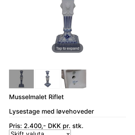
Tap to expand
Musselmalet Riflet
Lysestage med løvehoveder
Pris:
2.400
,-
DKK
pr. stk.