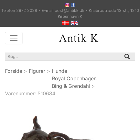
Telefon 2972 2028 - E-mail post@antikk.dk - Knabrostræde 13 st., 1210
København K
Forside
>
Figurer
>
Hunde
Royal Copenhagen
Bing & Grøndahl
>
Varenummer:
510684