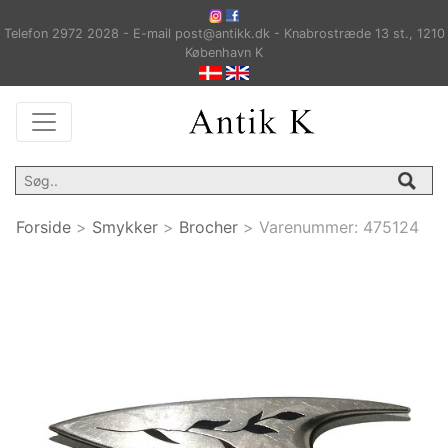
Telefon 2972 2028 - E-mail post@antikk.dk - Knabrostræde 13 st., 1210
København K
Forside
>
Smykker
>
Brocher
>
Varenummer:
475124