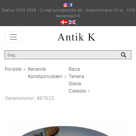
Telefon 2972 2028 - E-mail post@antikk.dk - Knabrostræde 13 st., 1210
København K
Forside
>
Keramik
Baca
Kunstporcelæn
>
Tenera
Siena
Celeste
>
Varenummer:
467625