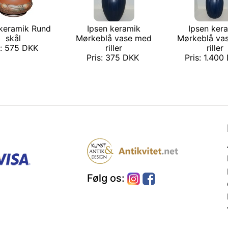
 keramik Rund
Ipsen keramik
Ipsen ker
skål
Mørkeblå vase med
Mørkeblå va
s: 575 DKK
riller
riller
Pris: 375 DKK
Pris: 1.40
Følg os: