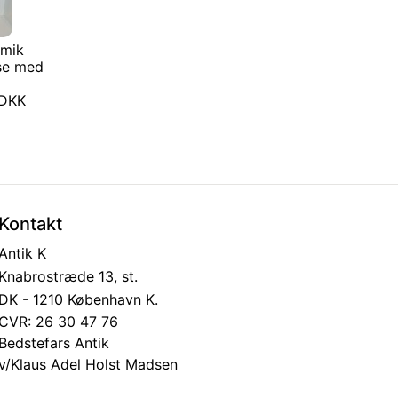
amik
se med
0 DKK
Kontakt
Antik K
Knabrostræde 13, st.
DK - 1210 København K.
CVR: 26 30 47 76
Bedstefars Antik
v/Klaus Adel Holst Madsen