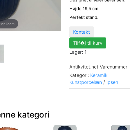
Højde 19,5 cm.
Perfekt stand.
 for Zoom
Kontakt
Tilf�j til kurv
Lager: 1
Antikvitet.net Varenummer
:
Kategori:
Keramik
Kunstporcelæn
/
Ipsen
enne kategori