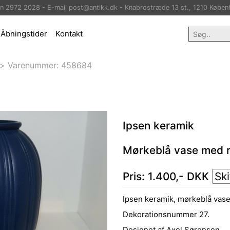
on 2972 2028 - E-mail post@antikk.dk - Knabrostræde 13 st., 1210 Køben
Åbningstider
Kontakt
>
Varenummer:
458684
Ipsen keramik
Mørkeblå vase med ri
Pris:
1.400
,-
DKK
Ipsen keramik, mørkeblå vase 
Dekorationsnummer 27.
Designet af Axel Sørensen.