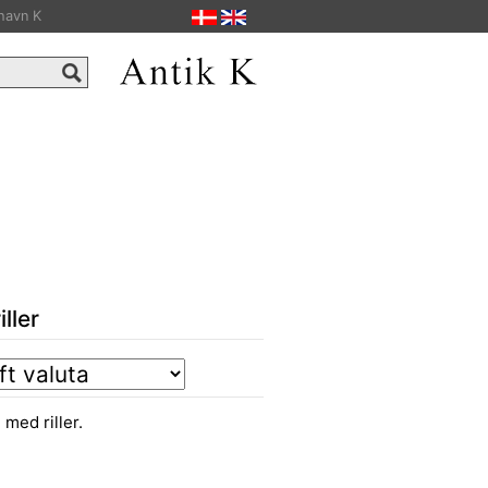
havn K
ller
med riller.