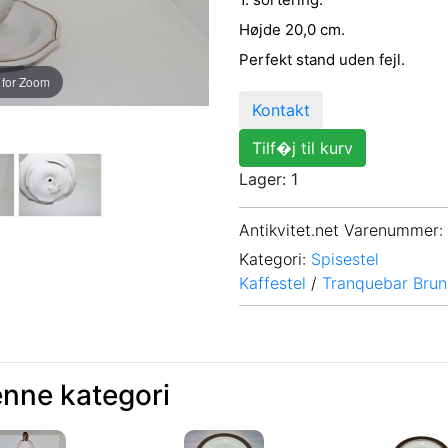
Højde 20,0 cm.
Perfekt stand uden fejl.
 for Zoom
Kontakt
Tilf�j til kurv
Lager: 1
Antikvitet.net Varenummer
:
Kategori:
Spisestel
Kaffestel
/
Tranquebar Brun
enne kategori