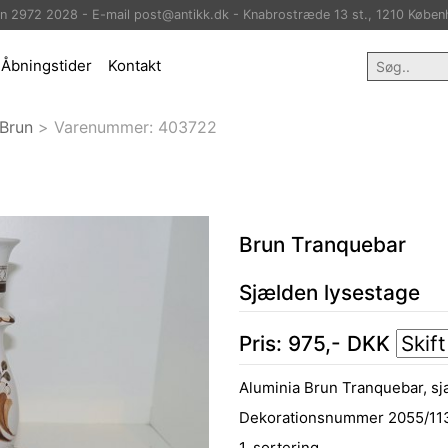
on 2972 2028 - E-mail post@antikk.dk - Knabrostræde 13 st., 1210 Køben
Åbningstider
Kontakt
Brun
>
Varenummer:
403722
Brun Tranquebar
Sjælden lysestage
Pris:
975
,-
DKK
Aluminia Brun Tranquebar, sj
Dekorationsnummer 2055/11
1. sortering.