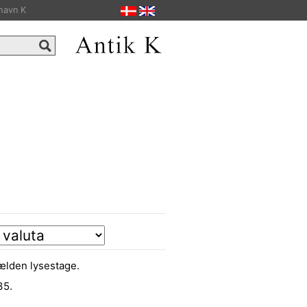
havn K
ælden lysestage.
35.