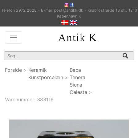
Telefon 2972 2028 - E-mail post@antikk.dk - Knabrostræde 13 st., 1210
København K
Forside
>
Keramik
Baca
Kunstporcelæn
>
Tenera
Siena
Celeste
>
Varenummer:
383116