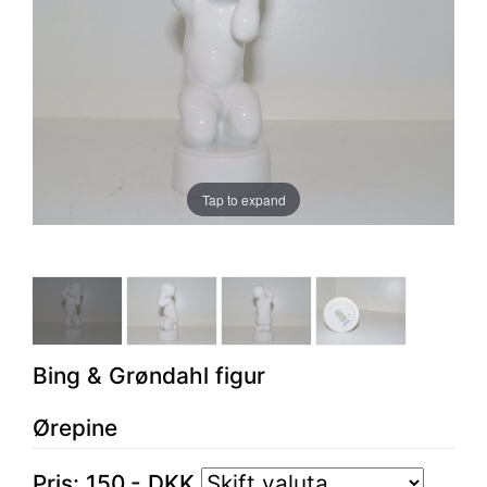
Tap to expand
Bing & Grøndahl figur
Ørepine
Pris:
150
,-
DKK