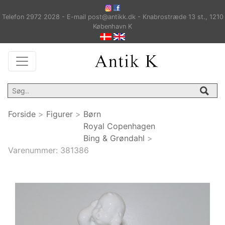
Telefon 2972 2028 - E-mail post@antikk.dk - Knabrostræde 13 st., 1210
København K
Forside
>
Figurer
>
Børn
Royal Copenhagen
Bing & Grøndahl
>
Varenummer:
381386