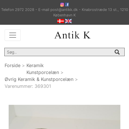
Telefon 2972 2028 - E-mail post@antikk.dk - Knabrostræde 13 st., 1210
København K
Forside
>
Keramik
Kunstporcelæn
>
Øvrig Keramik & Kunstporcelæn
>
Varenummer:
369301