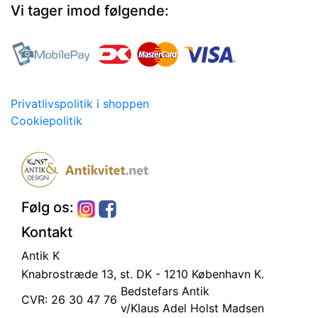
Vi tager imod følgende:
Privatlivspolitik i shoppen
Cookiepolitik
Følg os:
Kontakt
Antik K
Knabrostræde 13, st.
DK - 1210 København K.
Bedstefars Antik
CVR: 26 30 47 76
v/Klaus Adel Holst Madsen