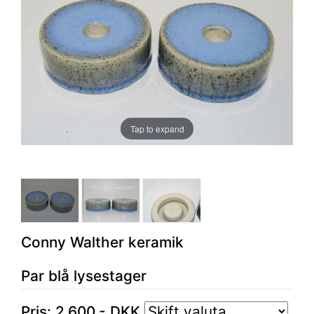
Tap to expand
Conny Walther keramik
Par blå lysestager
Pris:
2.600
,-
DKK