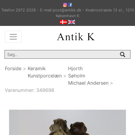
Telefon 2972 2028 - E-mail post@antikk.dk - Knabrostræde 13 st., 1210
København K
Forside
>
Keramik
Hjorth
Kunstporcelæn
>
Søholm
Michael Andersen
>
Varenummer:
349698