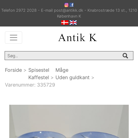
Telefon 2972 2028 - E-mail post@antikk.dk - Knabrostræde 13 st., 1210
København K
Forside
>
Spisestel
Måge
Kaffestel
>
Uden guldkant
>
Varenummer:
335729