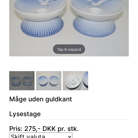
Tap to expand
Måge uden guldkant
Lysestage
Pris:
275
,-
DKK
pr. stk.