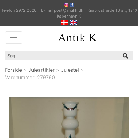
Telefon 2972 2028 - E-mail post@antikk.dk - Knabrostræde 13 st., 1210
København K
Forside
>
Juleartikler
>
Julestel
>
Varenummer:
279790