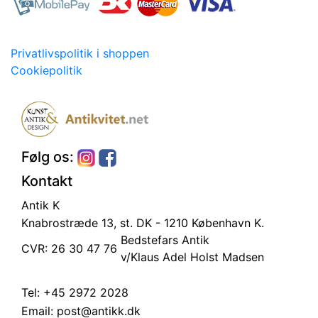
Privatlivspolitik i shoppen
Cookiepolitik
Følg os:
Kontakt
Antik K
Knabrostræde 13, st.
DK - 1210 København K.
Bedstefars Antik
CVR: 26 30 47 76
v/Klaus Adel Holst Madsen
Tel:
+45 2972 2028
Email:
post@antikk.dk