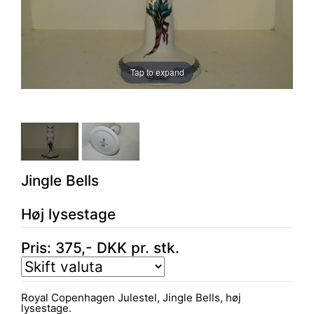
Tap to expand
Jingle Bells
Høj lysestage
Pris:
375
,-
DKK
pr. stk.
Royal Copenhagen Julestel, Jingle Bells, høj
lysestage.