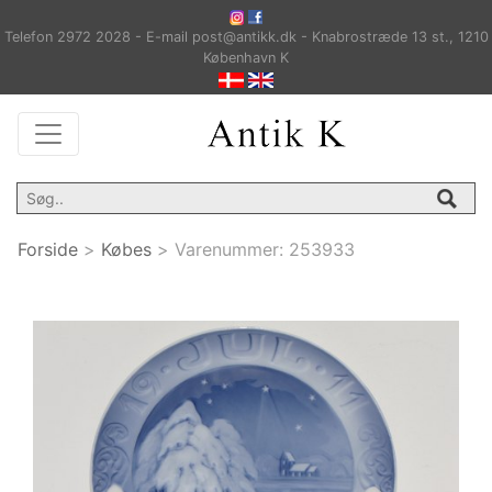
Telefon 2972 2028 - E-mail post@antikk.dk - Knabrostræde 13 st., 1210
København K
Forside
>
Købes
>
Varenummer:
253933