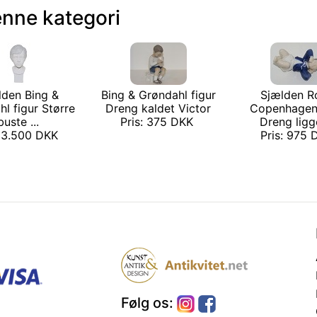
enne kategori
lden Bing &
Bing & Grøndahl figur
Sjælden R
l figur Større
Dreng kaldet Victor
Copenhagen
buste ...
Pris: 375 DKK
Dreng ligge
: 3.500 DKK
Pris: 975
Følg os: