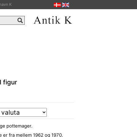
havn K
 figur
ige pottemager.
e er fra mellem 1962 og 1970.