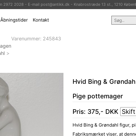
on 2972 2028 - E-mail post@antikk.dk - Knabrostræde 13 st., 1210 Køben
Åbningstider
Kontakt
Varenummer:
245843
hagen
hl
>
Hvid Bing & Grøndahl
Pige pottemager
Pris:
375
,-
DKK
Hvid Bing & Grøndahl figur, p
Fabriksmærket viser, at denn