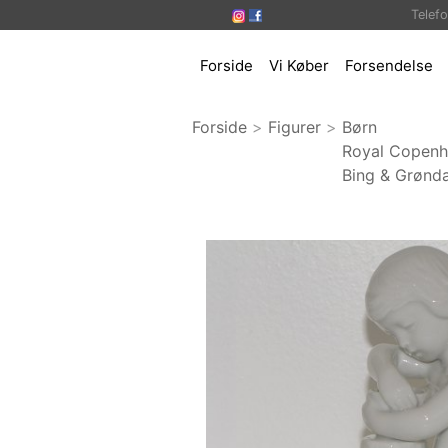
Telef
Forside
Vi Køber
Forsendelse
Forside
>
Figurer
>
Børn
Royal Copen
Bing & Grønda