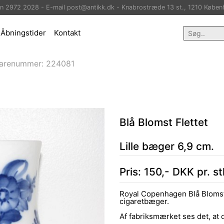
on 2972 2028 - E-mail post@antikk.dk - Knabrostræde 13 st., 1210 Køben
Åbningstider
Kontakt
arenummer:
224081
Blå Blomst Flettet
Lille bæger 6,9 cm.
Pris:
150
,-
DKK
pr. s
Royal Copenhagen Blå Blomst F
cigaretbæger.
Af fabriksmærket ses det, at