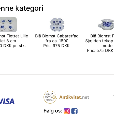
enne kategori
st Flettet Lille
Blå Blomst Cabaretfad
Blå Blomst F
iet 8 cm.
fra ca. 1800
Sjælden tekop 
50 DKK pr. stk.
Pris: 975 DKK
model
Pris: 575 DKK
Følg os: