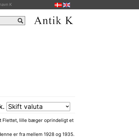
havn K
tk.
lettet, lille bæger oprindeligt et
 denne er fra mellem 1928 og 1935.