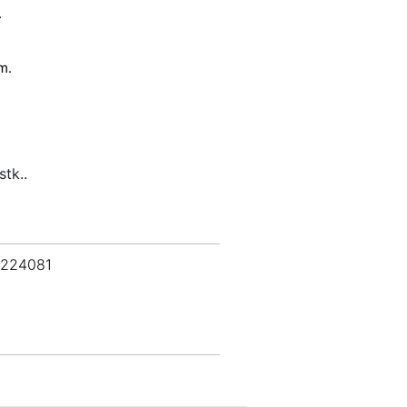
.
m.
stk..
 224081