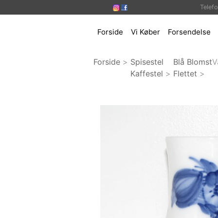
Telef
Forside
Vi Køber
Forsendelse
Forside
>
Spisestel
Blå Blomst
V
Kaffestel
>
Flettet
>