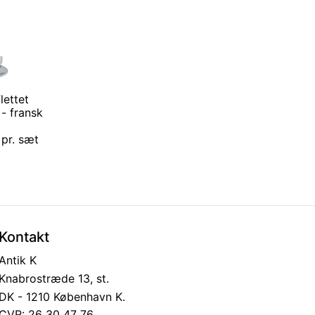
lettet
- fransk
 pr. sæt
Kontakt
Antik K
Knabrostræde 13, st.
DK - 1210 København K.
CVR: 26 30 47 76