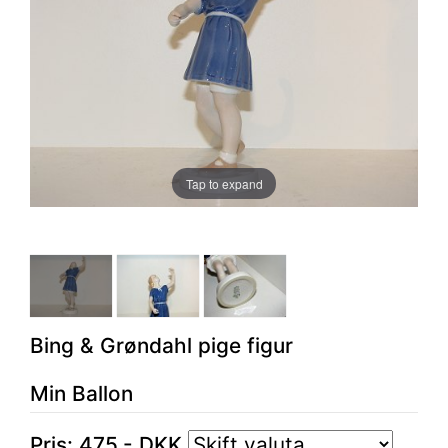
Tap to expand
Bing & Grøndahl pige figur
Min Ballon
Pris:
475
,-
DKK