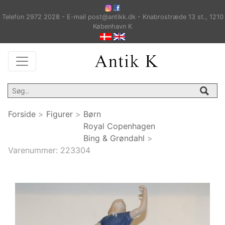
Telefon 2972 2028 - E-mail post@antikk.dk - Knabrostræde 13 st., 1210
København K
Forside
>
Figurer
>
Børn
Royal Copenhagen
Bing & Grøndahl
>
Varenummer:
223304