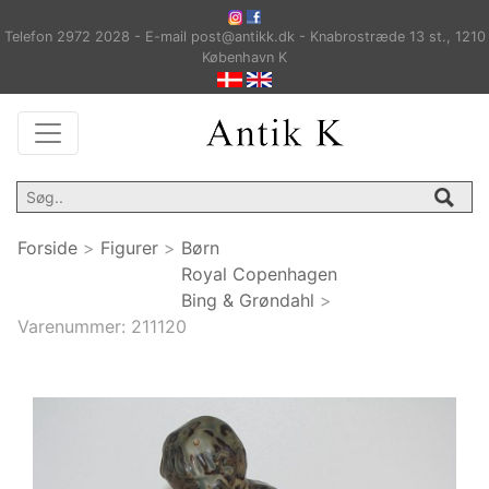
Telefon 2972 2028 - E-mail post@antikk.dk - Knabrostræde 13 st., 1210
København K
Forside
>
Figurer
>
Børn
Royal Copenhagen
Bing & Grøndahl
>
Varenummer:
211120