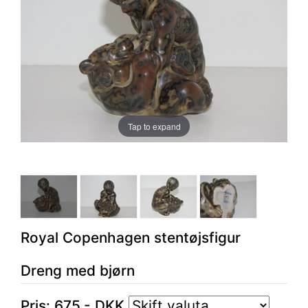
Tap to expand
Royal Copenhagen stentøjsfigur
Dreng med bjørn
Pris:
675
,-
DKK