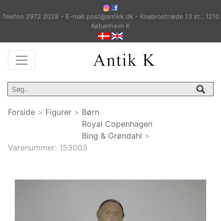
Telefon 2972 2028 - E-mail post@antikk.dk - Knabrostræde 13 st., 1210
København K
Forside
>
Figurer
>
Børn
Royal Copenhagen
Bing & Grøndahl
>
Varenummer:
153003