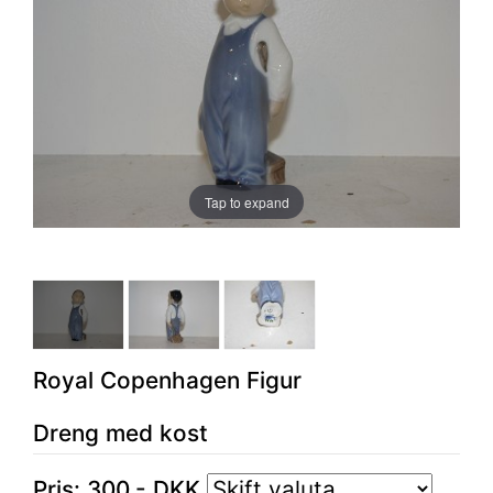
Tap to expand
Royal Copenhagen Figur
Dreng med kost
Pris:
300
,-
DKK