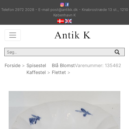
Telefon 2972 2028 - E-mail post@antikk.dk - Knabrostræde 13 st., 1210
København K
Forside
>
Spisestel
Blå Blomst
Varenummer:
135462
Kaffestel
>
Flettet
>