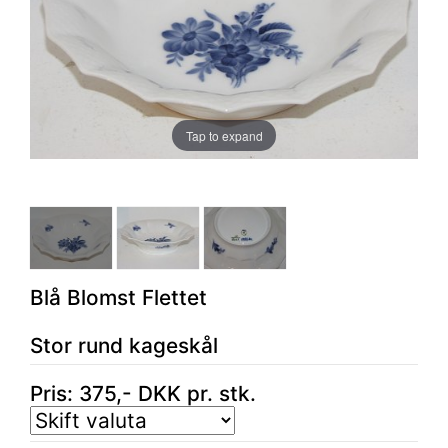
Tap to expand
Blå Blomst Flettet
Stor rund kageskål
Pris:
375
,-
DKK
pr. stk.