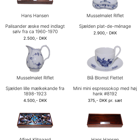
Hans Hansen
Musselmalet Riflet
Palisander æske med indlagt
Sjælden plat-de-ménage
sølv fra ca 1960-1970
2.900,- DKK
2.500,- DKK
Musselmalet Riflet
Blå Blomst Flettet
Sjælden lille mælkekande fra
Mini mini espressokop med høj
1898-1923
hank #8192
4.500,- DKK
375,- DKK pr. sæt
Alfred Klitgaard
Hans Hansen