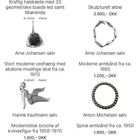
Kraftig halskæde med 33
geometriske buede led samt
Skulpturelt æble
tilhørende
3.900,- DKK
6.900,- DKK
Arne Johansen sølv
Arne Johansen sølv
Stort moderne vedhæng med
Moderne armbånd fra ca.
abalone muslinge skal fra ca.
1960
1970
1.200,- DKK
1.600,- DKK
Hanne Kaufmann sølv
Anton Michelsen sølv
Modernistisk broche af
Spiral armbånd fra ca. 1950
kvindefigur fra 1958-1970
1.900,- DKK
1.400,- DKK