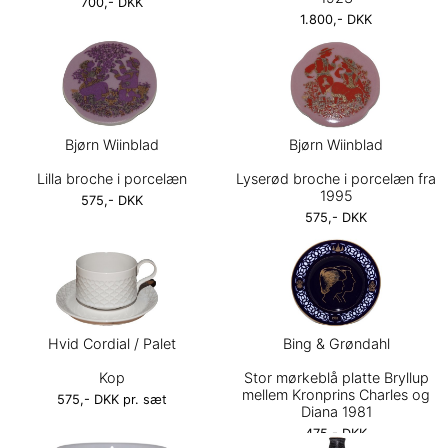
700,- DKK
1.800,- DKK
Bjørn Wiinblad
Bjørn Wiinblad
Lilla broche i porcelæn
Lyserød broche i porcelæn fra
1995
575,- DKK
575,- DKK
Hvid Cordial / Palet
Bing & Grøndahl
Kop
Stor mørkeblå platte Bryllup
mellem Kronprins Charles og
575,- DKK pr. sæt
Diana 1981
475,- DKK