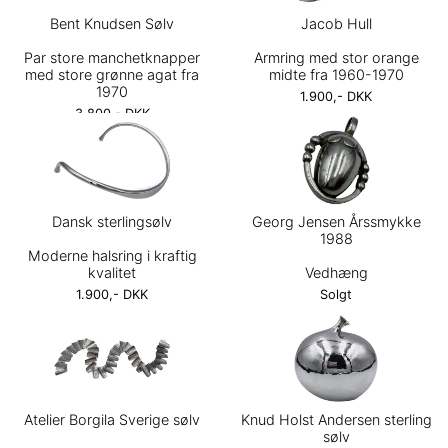
Bent Knudsen Sølv
Jacob Hull
Par store manchetknapper
Armring med stor orange
med store grønne agat fra
midte fra 1960-1970
1970
1.900,- DKK
3.800,- DKK
Dansk sterlingsølv
Georg Jensen Årssmykke
1988
Moderne halsring i kraftig
kvalitet
Vedhæng
1.900,- DKK
Solgt
Atelier Borgila Sverige sølv
Knud Holst Andersen sterling
sølv