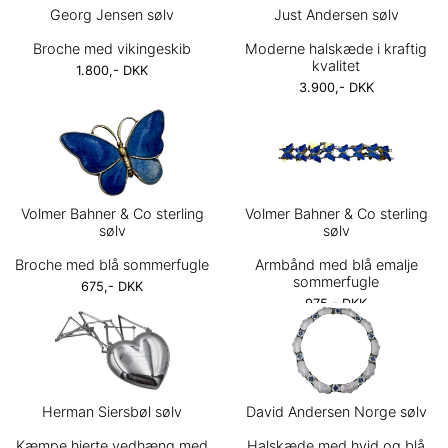
Georg Jensen sølv
Just Andersen sølv
Broche med vikingeskib
Moderne halskæde i kraftig
kvalitet
1.800,- DKK
3.900,- DKK
Volmer Bahner & Co sterling
Volmer Bahner & Co sterling
sølv
sølv
Broche med blå sommerfugle
Armbånd med blå emalje
sommerfugle
675,- DKK
975,- DKK
Herman Siersbøl sølv
David Andersen Norge sølv
Kæmpe hjerte vedhæng med
Halskæde med hvid og blå