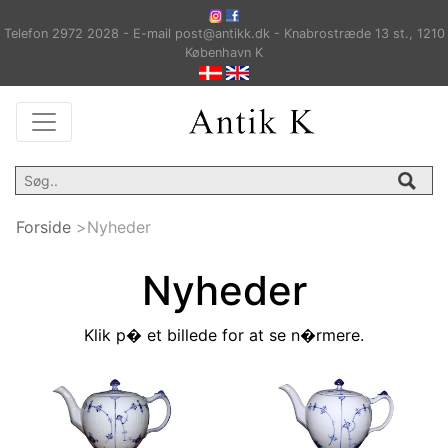
Telefon 2972 2028 - E-mail post@antikk.dk - Knabrostræde 13 st., 1210
København K
Forside
>
Nyheder
Nyheder
Klik p� et billede for at se n�rmere.