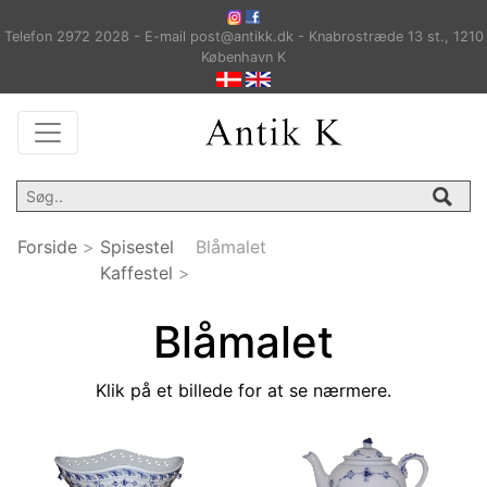
Telefon 2972 2028 - E-mail post@antikk.dk - Knabrostræde 13 st., 1210
København K
Forside
>
Spisestel
Blåmalet
Kaffestel
>
Blåmalet
Klik på et billede for at se nærmere.