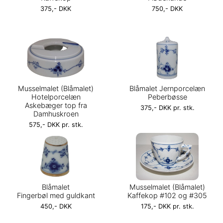
375,- DKK
750,- DKK
Musselmalet (Blåmalet)
Blåmalet Jernporcelæn
Hotelporcelæn
Peberbøsse
Askebæger top fra
375,- DKK pr. stk.
Damhuskroen
575,- DKK pr. stk.
Blåmalet
Musselmalet (Blåmalet)
Fingerbøl med guldkant
Kaffekop #102 og #305
450,- DKK
175,- DKK pr. stk.