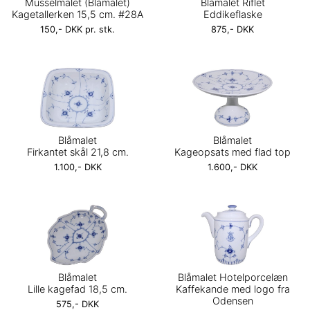
Musselmalet (Blåmalet)
Blåmalet Riflet
Kagetallerken 15,5 cm. #28A
Eddikeflaske
150,- DKK pr. stk.
875,- DKK
Blåmalet
Blåmalet
Firkantet skål 21,8 cm.
Kageopsats med flad top
1.100,- DKK
1.600,- DKK
Blåmalet
Blåmalet Hotelporcelæn
Lille kagefad 18,5 cm.
Kaffekande med logo fra
Odensen
575,- DKK