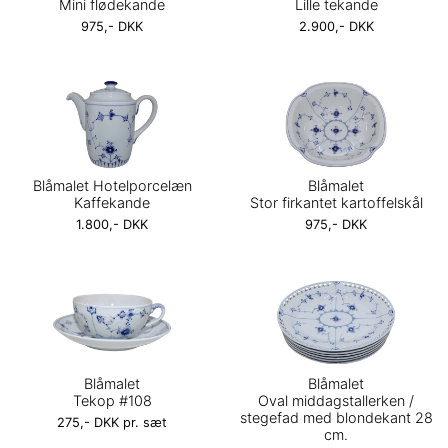
Mini flødekande
Lille tekande
975,- DKK
2.900,- DKK
Blåmalet Hotelporcelæn
Blåmalet
Kaffekande
Stor firkantet kartoffelskål
1.800,- DKK
975,- DKK
Blåmalet
Blåmalet
Tekop #108
Oval middagstallerken /
stegefad med blondekant 28
275,- DKK pr. sæt
cm.