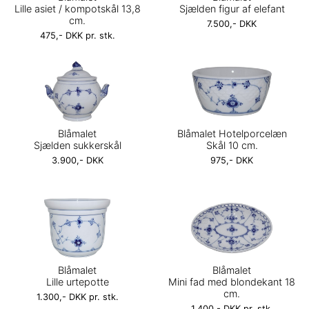
Lille asiet / kompotskål 13,8
Sjælden figur af elefant
cm.
7.500,- DKK
475,- DKK pr. stk.
Blåmalet
Blåmalet Hotelporcelæn
Sjælden sukkerskål
Skål 10 cm.
3.900,- DKK
975,- DKK
Blåmalet
Blåmalet
Lille urtepotte
Mini fad med blondekant 18
cm.
1.300,- DKK pr. stk.
1.400,- DKK pr. stk.