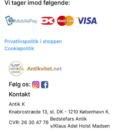
Vi tager imod følgende:
Privatlivspolitik i shoppen
Cookiepolitik
Følg os:
Kontakt
Antik K
Knabrostræde 13, st.
DK - 1210 København K.
Bedstefars Antik
CVR: 26 30 47 76
v/Klaus Adel Holst Madsen