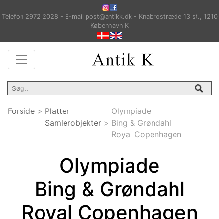
Telefon 2972 2028 - E-mail post@antikk.dk - Knabrostræde 13 st., 1210
København K
Forside
>
Platter
Olympiade
Samlerobjekter
>
Bing & Grøndahl
Royal Copenhagen
Olympiade
Bing & Grøndahl
Royal Copenhagen